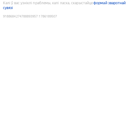
Калі ў вас узніклі праблемы, калі ласка, скарыстайце
формай зваротнай
сувязі
9188684274788893957
:
1786189507