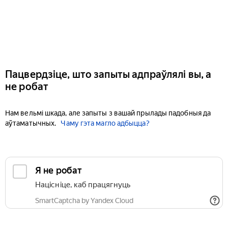
Пацвердзіце, што запыты адпраўлялі вы, а
не робат
Нам вельмі шкада, але запыты з вашай прылады падобныя да
аўтаматычных.
Чаму гэта магло адбыцца?
Я не робат
Націсніце, каб працягнуць
SmartCaptcha by Yandex Cloud