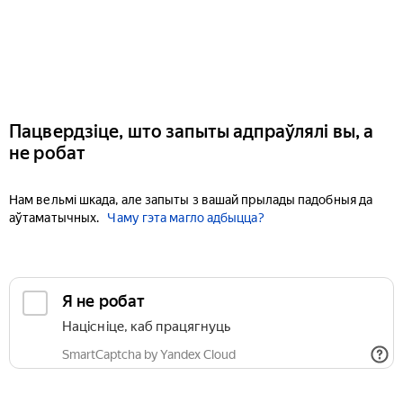
Пацвердзіце, што запыты адпраўлялі вы, а
не робат
Нам вельмі шкада, але запыты з вашай прылады падобныя да
аўтаматычных.
Чаму гэта магло адбыцца?
Я не робат
Націсніце, каб працягнуць
SmartCaptcha by Yandex Cloud