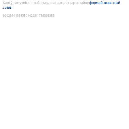
Калі ў вас узніклі праблемы, калі ласка, скарыстайце
формай зваротнай
сувязі
9202364136135014228
:
1786393353