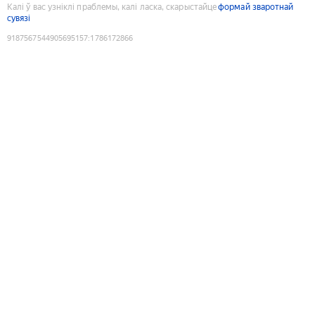
Калі ў вас узніклі праблемы, калі ласка, скарыстайце
формай зваротнай
сувязі
9187567544905695157
:
1786172866