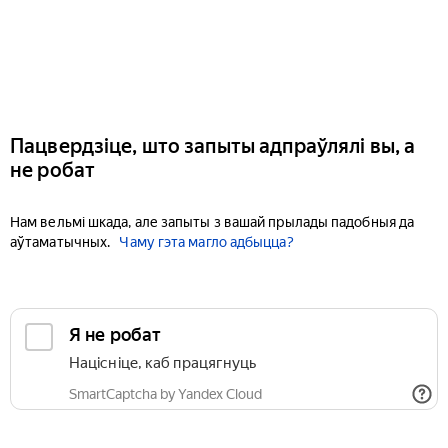
Пацвердзіце, што запыты адпраўлялі вы, а
не робат
Нам вельмі шкада, але запыты з вашай прылады падобныя да
аўтаматычных.
Чаму гэта магло адбыцца?
Я не робат
Націсніце, каб працягнуць
SmartCaptcha by Yandex Cloud