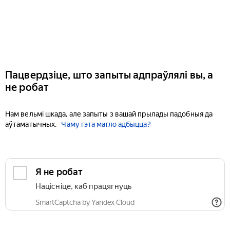
Пацвердзіце, што запыты адпраўлялі вы, а
не робат
Нам вельмі шкада, але запыты з вашай прылады падобныя да
аўтаматычных.
Чаму гэта магло адбыцца?
Я не робат
Націсніце, каб працягнуць
SmartCaptcha by Yandex Cloud