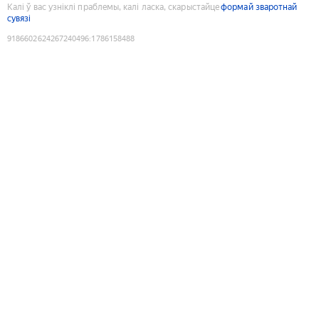
Калі ў вас узніклі праблемы, калі ласка, скарыстайце
формай зваротнай
сувязі
9186602624267240496
:
1786158488