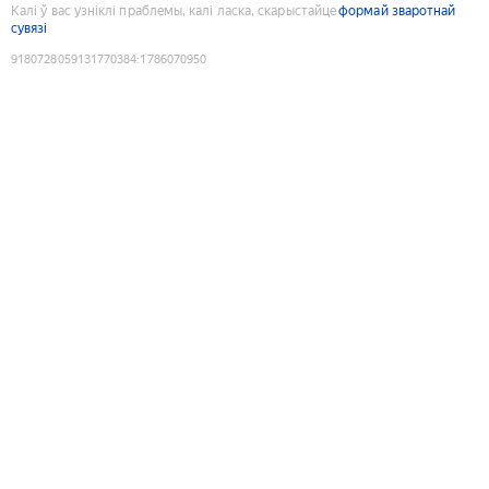
Калі ў вас узніклі праблемы, калі ласка, скарыстайце
формай зваротнай
сувязі
9180728059131770384
:
1786070950