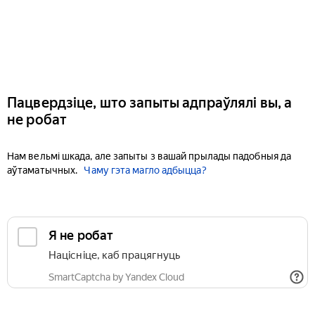
Пацвердзіце, што запыты адпраўлялі вы, а
не робат
Нам вельмі шкада, але запыты з вашай прылады падобныя да
аўтаматычных.
Чаму гэта магло адбыцца?
Я не робат
Націсніце, каб працягнуць
SmartCaptcha by Yandex Cloud