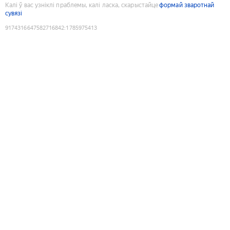
Калі ў вас узніклі праблемы, калі ласка, скарыстайце
формай зваротнай
сувязі
9174316647582716842
:
1785975413