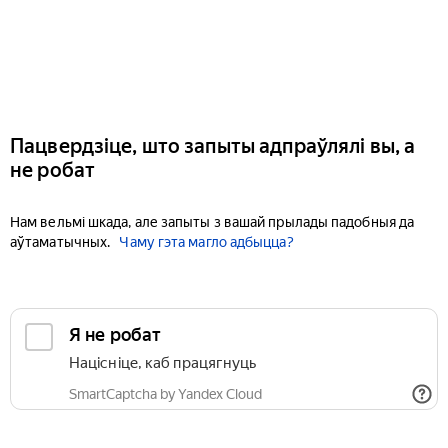
Пацвердзіце, што запыты адпраўлялі вы, а
не робат
Нам вельмі шкада, але запыты з вашай прылады падобныя да
аўтаматычных.
Чаму гэта магло адбыцца?
Я не робат
Націсніце, каб працягнуць
SmartCaptcha by Yandex Cloud