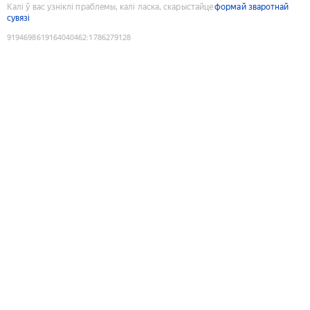
Калі ў вас узніклі праблемы, калі ласка, скарыстайце
формай зваротнай
сувязі
9194698619164040462
:
1786279128