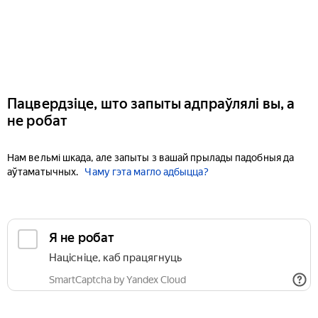
Пацвердзіце, што запыты адпраўлялі вы, а
не робат
Нам вельмі шкада, але запыты з вашай прылады падобныя да
аўтаматычных.
Чаму гэта магло адбыцца?
Я не робат
Націсніце, каб працягнуць
SmartCaptcha by Yandex Cloud