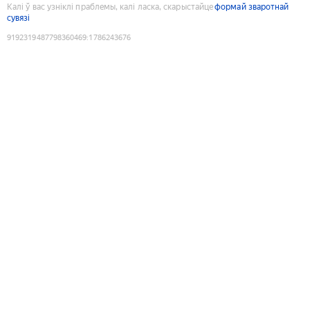
Калі ў вас узніклі праблемы, калі ласка, скарыстайце
формай зваротнай
сувязі
9192319487798360469
:
1786243676