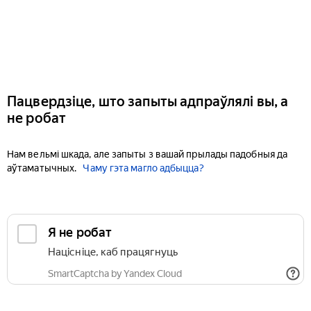
Пацвердзіце, што запыты адпраўлялі вы, а
не робат
Нам вельмі шкада, але запыты з вашай прылады падобныя да
аўтаматычных.
Чаму гэта магло адбыцца?
Я не робат
Націсніце, каб працягнуць
SmartCaptcha by Yandex Cloud