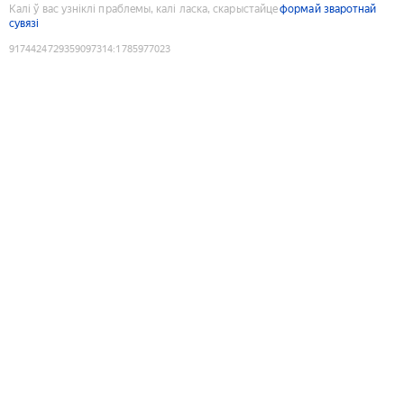
Калі ў вас узніклі праблемы, калі ласка, скарыстайце
формай зваротнай
сувязі
9174424729359097314
:
1785977023