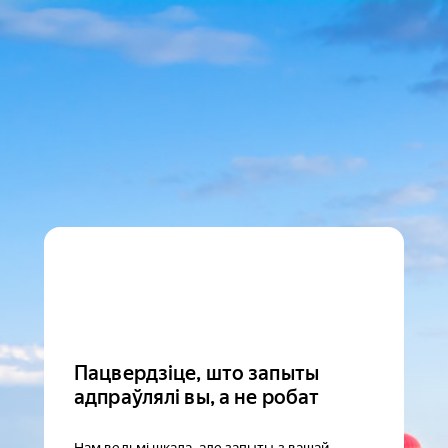
Пацвердзіце, што запыты
адпраўлялі вы, а не робат