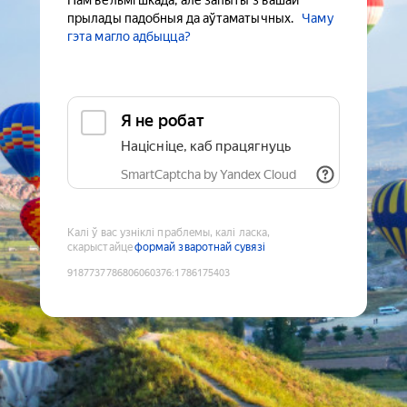
Нам вельмі шкада, але запыты з вашай
прылады падобныя да аўтаматычных.
Чаму
гэта магло адбыцца?
Я не робат
Націсніце, каб працягнуць
SmartCaptcha by Yandex Cloud
Калі ў вас узніклі праблемы, калі ласка,
скарыстайце
формай зваротнай сувязі
9187737786806060376
:
1786175403