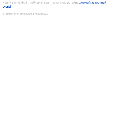
Калі ў вас узніклі праблемы, калі ласка, скарыстайце
формай зваротнай
сувязі
9180397346450458219
:
1786066022