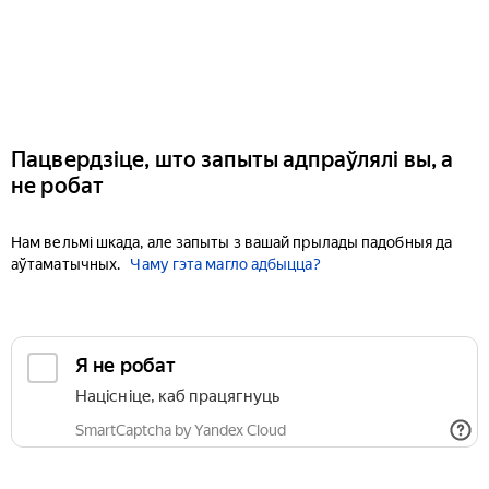
Пацвердзіце, што запыты адпраўлялі вы, а
не робат
Нам вельмі шкада, але запыты з вашай прылады падобныя да
аўтаматычных.
Чаму гэта магло адбыцца?
Я не робат
Націсніце, каб працягнуць
SmartCaptcha by Yandex Cloud