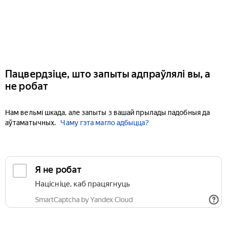
Пацвердзіце, што запыты адпраўлялі вы, а
не робат
Нам вельмі шкада, але запыты з вашай прылады падобныя да
аўтаматычных.
Чаму гэта магло адбыцца?
Я не робат
Націсніце, каб працягнуць
SmartCaptcha by Yandex Cloud