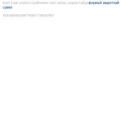
Калі ў вас узніклі праблемы, калі ласка, скарыстайце
формай зваротнай
сувязі
9181869665599779064
:
1786087961