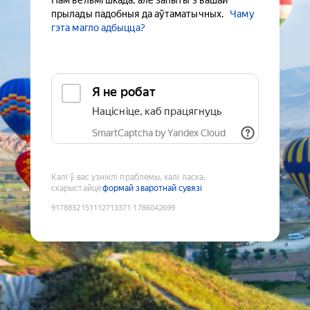
Нам вельмі шкада, але запыты з вашай
прылады падобныя да аўтаматычных.
Чаму
гэта магло адбыцца?
Я не робат
Націсніце, каб працягнуць
SmartCaptcha by Yandex Cloud
Калі ў вас узніклі праблемы, калі ласка,
скарыстайце
формай зваротнай сувязі
9178832151112713371
:
1786042699