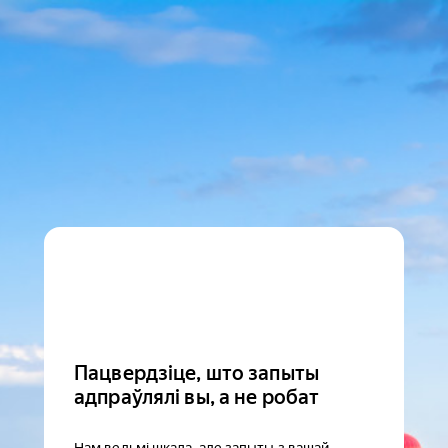
Пацвердзіце, што запыты
адпраўлялі вы, а не робат