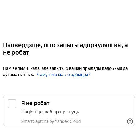
Пацвердзіце, што запыты адпраўлялі вы, а
не робат
Нам вельмі шкада, але запыты з вашай прылады падобныя да
аўтаматычных.
Чаму гэта магло адбыцца?
Я не робат
Націсніце, каб працягнуць
SmartCaptcha by Yandex Cloud