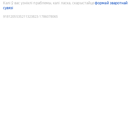
Калі ў вас узніклі праблемы, калі ласка, скарыстайце
формай зваротнай
сувязі
9181205535211323823
:
1786078065