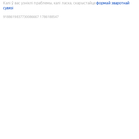
Калі ў вас узніклі праблемы, калі ласка, скарыстайце
формай зваротнай
сувязі
9188619837730086667
:
1786188547