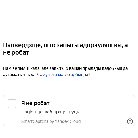
Пацвердзіце, што запыты адпраўлялі вы, а
не робат
Нам вельмі шкада, але запыты з вашай прылады падобныя да
аўтаматычных.
Чаму гэта магло адбыцца?
Я не робат
Націсніце, каб працягнуць
SmartCaptcha by Yandex Cloud