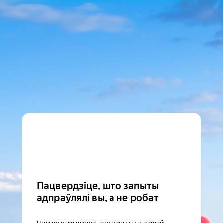
Пацвердзіце, што запыты
адпраўлялі вы, а не робат