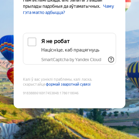
Нам вельмі шкада, але запыты з вашай
прылады падобныя да аўтаматычных.
Чаму
гэта магло адбыцца?
Я не робат
Націсніце, каб працягнуць
SmartCaptcha by Yandex Cloud
Калі ў вас узніклі праблемы, калі ласка,
скарыстайце
формай зваротнай сувязі
9183888616917453848
:
1786118046