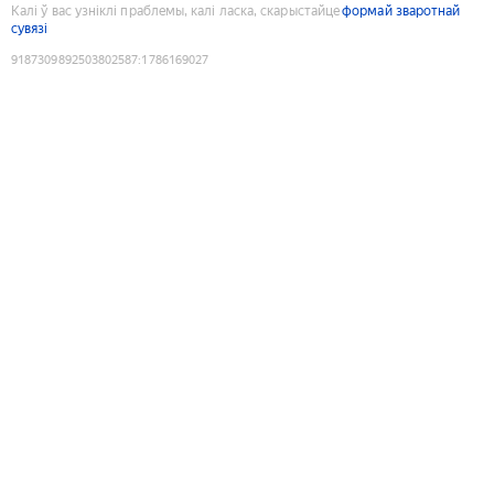
Калі ў вас узніклі праблемы, калі ласка, скарыстайце
формай зваротнай
сувязі
9187309892503802587
:
1786169027