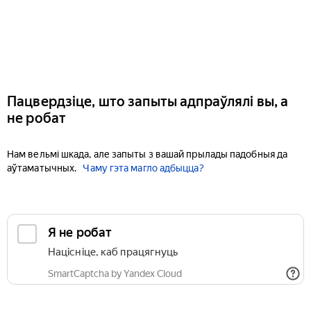
Пацвердзіце, што запыты адпраўлялі вы, а
не робат
Нам вельмі шкада, але запыты з вашай прылады падобныя да
аўтаматычных.
Чаму гэта магло адбыцца?
Я не робат
Націсніце, каб працягнуць
SmartCaptcha by Yandex Cloud