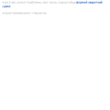
Калі ў вас узніклі праблемы, калі ласка, скарыстайце
формай зваротнай
сувязі
9192457069490530437
:
1786245726