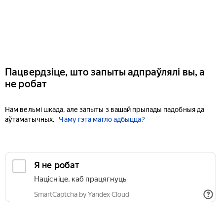
Пацвердзіце, што запыты адпраўлялі вы, а
не робат
Нам вельмі шкада, але запыты з вашай прылады падобныя да
аўтаматычных.
Чаму гэта магло адбыцца?
Я не робат
Націсніце, каб працягнуць
SmartCaptcha by Yandex Cloud