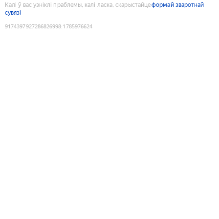
Калі ў вас узніклі праблемы, калі ласка, скарыстайце
формай зваротнай
сувязі
9174397927286826998
:
1785976624