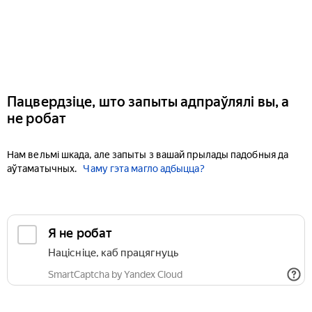
Пацвердзіце, што запыты адпраўлялі вы, а
не робат
Нам вельмі шкада, але запыты з вашай прылады падобныя да
аўтаматычных.
Чаму гэта магло адбыцца?
Я не робат
Націсніце, каб працягнуць
SmartCaptcha by Yandex Cloud