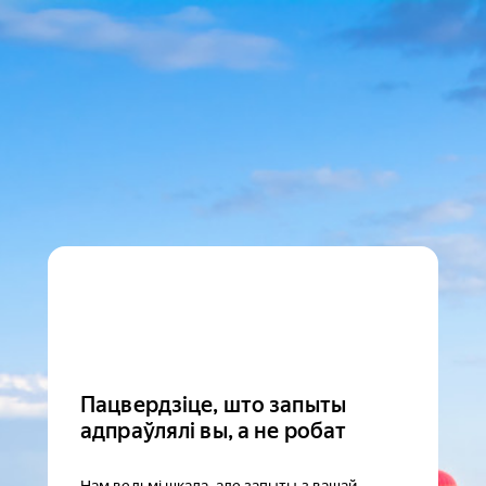
Пацвердзіце, што запыты
адпраўлялі вы, а не робат