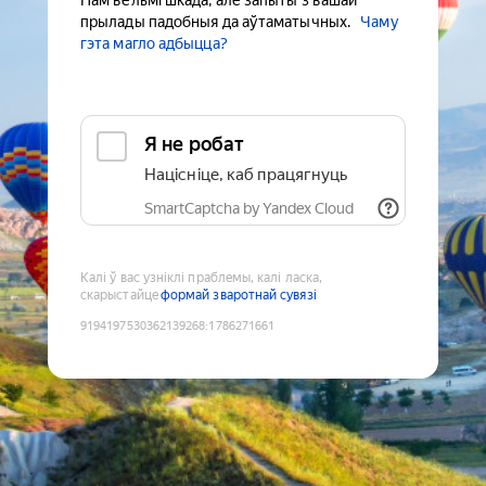
Нам вельмі шкада, але запыты з вашай
прылады падобныя да аўтаматычных.
Чаму
гэта магло адбыцца?
Я не робат
Націсніце, каб працягнуць
SmartCaptcha by Yandex Cloud
Калі ў вас узніклі праблемы, калі ласка,
скарыстайце
формай зваротнай сувязі
9194197530362139268
:
1786271661