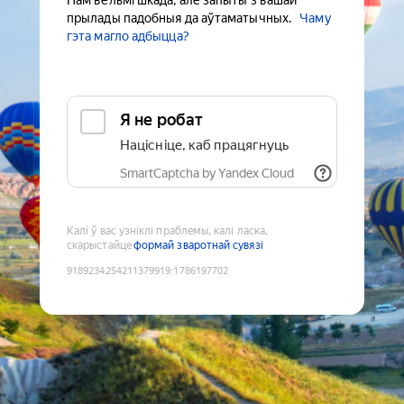
Нам вельмі шкада, але запыты з вашай
прылады падобныя да аўтаматычных.
Чаму
гэта магло адбыцца?
Я не робат
Націсніце, каб працягнуць
SmartCaptcha by Yandex Cloud
Калі ў вас узніклі праблемы, калі ласка,
скарыстайце
формай зваротнай сувязі
9189234254211379919
:
1786197702