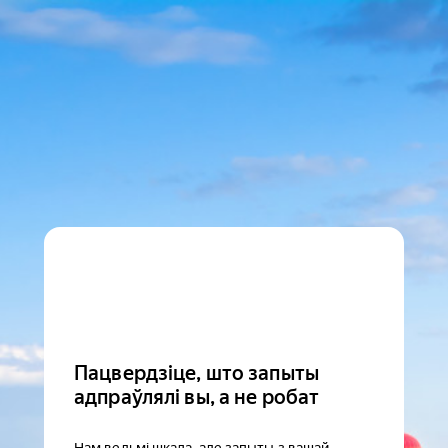
Пацвердзіце, што запыты
адпраўлялі вы, а не робат