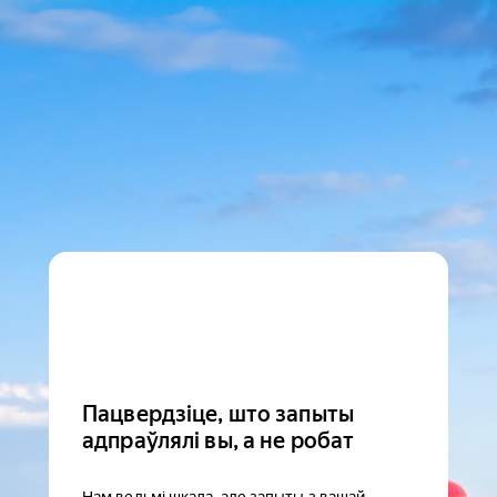
Пацвердзіце, што запыты
адпраўлялі вы, а не робат