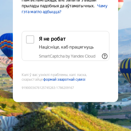
Нам вельмі шкада, але запыты з вашай
прылады падобныя да аўтаматычных.
Чаму
гэта магло адбыцца?
Я не робат
Націсніце, каб працягнуць
SmartCaptcha by Yandex Cloud
Калі ў вас узніклі праблемы, калі ласка,
скарыстайце
формай зваротнай сувязі
9190003676125745263
:
1786209167