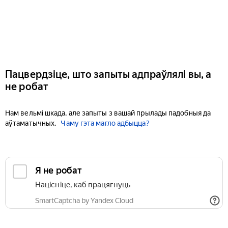
Пацвердзіце, што запыты адпраўлялі вы, а
не робат
Нам вельмі шкада, але запыты з вашай прылады падобныя да
аўтаматычных.
Чаму гэта магло адбыцца?
Я не робат
Націсніце, каб працягнуць
SmartCaptcha by Yandex Cloud