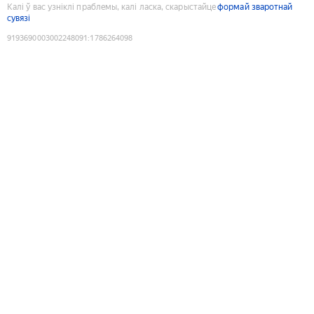
Калі ў вас узніклі праблемы, калі ласка, скарыстайце
формай зваротнай
сувязі
9193690003002248091
:
1786264098