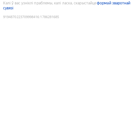
Калі ў вас узніклі праблемы, калі ласка, скарыстайце
формай зваротнай
сувязі
9194870223709998416
:
1786281685