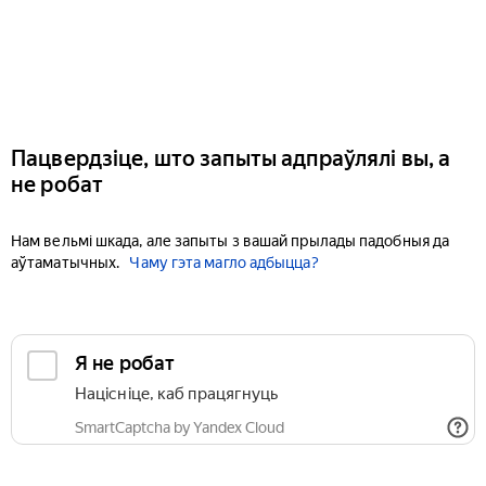
Пацвердзіце, што запыты адпраўлялі вы, а
не робат
Нам вельмі шкада, але запыты з вашай прылады падобныя да
аўтаматычных.
Чаму гэта магло адбыцца?
Я не робат
Націсніце, каб працягнуць
SmartCaptcha by Yandex Cloud