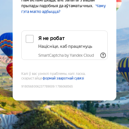
Нам вельмі шкада, але запыты з вашай
прылады падобныя да аўтаматычных.
Чаму
гэта магло адбыцца?
Я не робат
Націсніце, каб працягнуць
SmartCaptcha by Yandex Cloud
Калі ў вас узніклі праблемы, калі ласка,
скарыстайце
формай зваротнай сувязі
9180568006237789009
:
1786068565