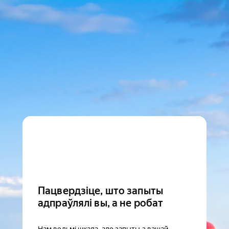
Пацвердзіце, што запыты
адпраўлялі вы, а не робат