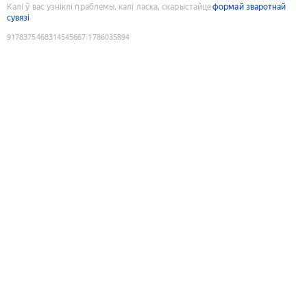
Калі ў вас узніклі праблемы, калі ласка, скарыстайце
формай зваротнай
сувязі
9178375468314545667
:
1786035894