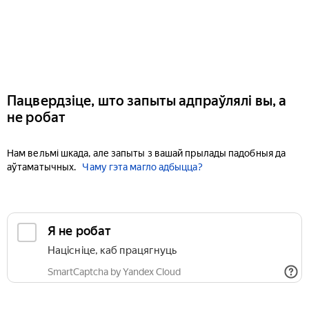
Пацвердзіце, што запыты адпраўлялі вы, а
не робат
Нам вельмі шкада, але запыты з вашай прылады падобныя да
аўтаматычных.
Чаму гэта магло адбыцца?
Я не робат
Націсніце, каб працягнуць
SmartCaptcha by Yandex Cloud