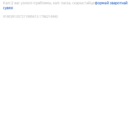
Калі ў вас узніклі праблемы, калі ласка, скарыстайце
формай зваротнай
сувязі
9190391057211995613
:
1786214940