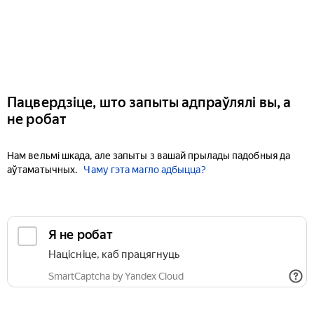
Пацвердзіце, што запыты адпраўлялі вы, а
не робат
Нам вельмі шкада, але запыты з вашай прылады падобныя да
аўтаматычных.
Чаму гэта магло адбыцца?
Я не робат
Націсніце, каб працягнуць
SmartCaptcha by Yandex Cloud