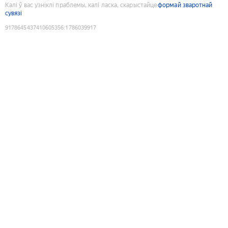
Калі ў вас узніклі праблемы, калі ласка, скарыстайце
формай зваротнай
сувязі
9178645437410605356
:
1786039917