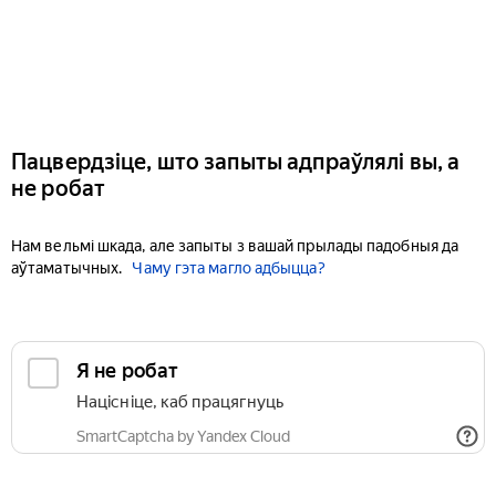
Пацвердзіце, што запыты адпраўлялі вы, а
не робат
Нам вельмі шкада, але запыты з вашай прылады падобныя да
аўтаматычных.
Чаму гэта магло адбыцца?
Я не робат
Націсніце, каб працягнуць
SmartCaptcha by Yandex Cloud