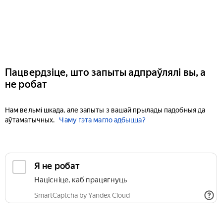
Пацвердзіце, што запыты адпраўлялі вы, а
не робат
Нам вельмі шкада, але запыты з вашай прылады падобныя да
аўтаматычных.
Чаму гэта магло адбыцца?
Я не робат
Націсніце, каб працягнуць
SmartCaptcha by Yandex Cloud