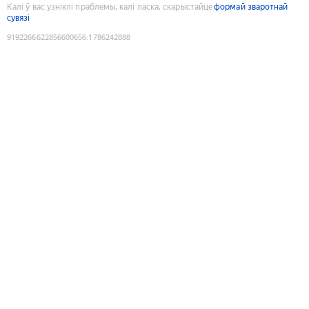
Калі ў вас узніклі праблемы, калі ласка, скарыстайце
формай зваротнай
сувязі
9192266622856600656
:
1786242888