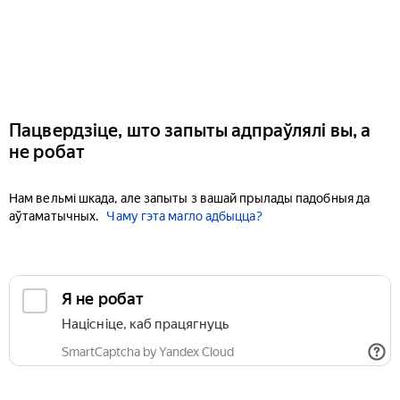
Пацвердзіце, што запыты адпраўлялі вы, а
не робат
Нам вельмі шкада, але запыты з вашай прылады падобныя да
аўтаматычных.
Чаму гэта магло адбыцца?
Я не робат
Націсніце, каб працягнуць
SmartCaptcha by Yandex Cloud