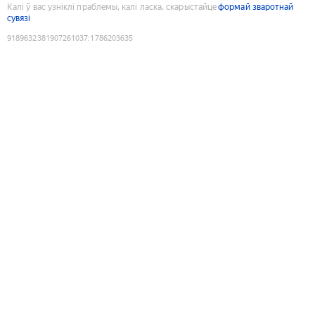
Калі ў вас узніклі праблемы, калі ласка, скарыстайце
формай зваротнай
сувязі
9189632381907261037
:
1786203635