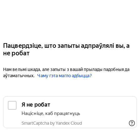
Пацвердзіце, што запыты адпраўлялі вы, а
не робат
Нам вельмі шкада, але запыты з вашай прылады падобныя да
аўтаматычных.
Чаму гэта магло адбыцца?
Я не робат
Націсніце, каб працягнуць
SmartCaptcha by Yandex Cloud