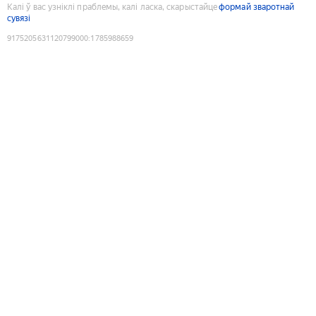
Калі ў вас узніклі праблемы, калі ласка, скарыстайце
формай зваротнай
сувязі
9175205631120799000
:
1785988659