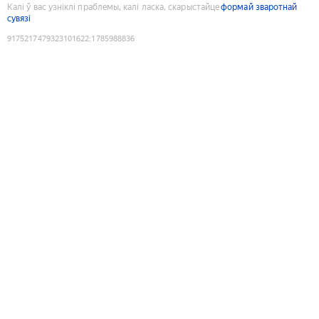
Калі ў вас узніклі праблемы, калі ласка, скарыстайце
формай зваротнай
сувязі
9175217479323101622
:
1785988836