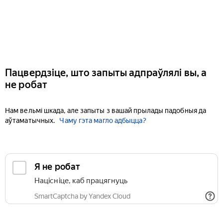
Пацвердзіце, што запыты адпраўлялі вы, а
не робат
Нам вельмі шкада, але запыты з вашай прылады падобныя да
аўтаматычных.
Чаму гэта магло адбыцца?
Я не робат
Націсніце, каб працягнуць
SmartCaptcha by Yandex Cloud