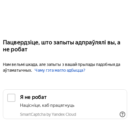
Пацвердзіце, што запыты адпраўлялі вы, а
не робат
Нам вельмі шкада, але запыты з вашай прылады падобныя да
аўтаматычных.
Чаму гэта магло адбыцца?
Я не робат
Націсніце, каб працягнуць
SmartCaptcha by Yandex Cloud