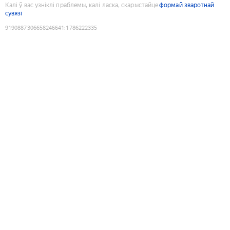
Калі ў вас узніклі праблемы, калі ласка, скарыстайце
формай зваротнай
сувязі
9190887306658246641
:
1786222335