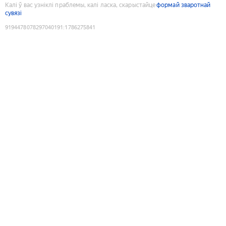
Калі ў вас узніклі праблемы, калі ласка, скарыстайце
формай зваротнай
сувязі
9194478078297040191
:
1786275841