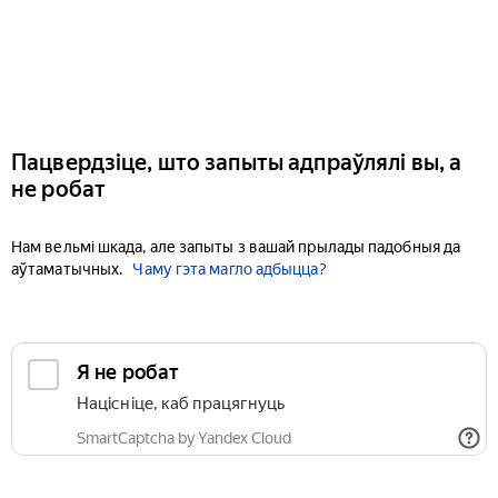
Пацвердзіце, што запыты адпраўлялі вы, а
не робат
Нам вельмі шкада, але запыты з вашай прылады падобныя да
аўтаматычных.
Чаму гэта магло адбыцца?
Я не робат
Націсніце, каб працягнуць
SmartCaptcha by Yandex Cloud