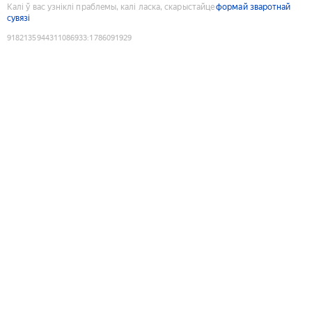
Калі ў вас узніклі праблемы, калі ласка, скарыстайце
формай зваротнай
сувязі
9182135944311086933
:
1786091929