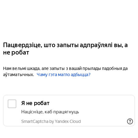
Пацвердзіце, што запыты адпраўлялі вы, а
не робат
Нам вельмі шкада, але запыты з вашай прылады падобныя да
аўтаматычных.
Чаму гэта магло адбыцца?
Я не робат
Націсніце, каб працягнуць
SmartCaptcha by Yandex Cloud