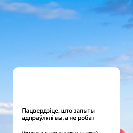
Пацвердзіце, што запыты
адпраўлялі вы, а не робат