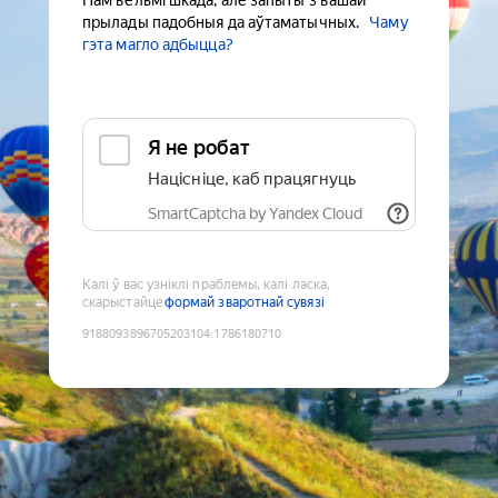
Нам вельмі шкада, але запыты з вашай
прылады падобныя да аўтаматычных.
Чаму
гэта магло адбыцца?
Я не робат
Націсніце, каб працягнуць
SmartCaptcha by Yandex Cloud
Калі ў вас узніклі праблемы, калі ласка,
скарыстайце
формай зваротнай сувязі
9188093896705203104
:
1786180710