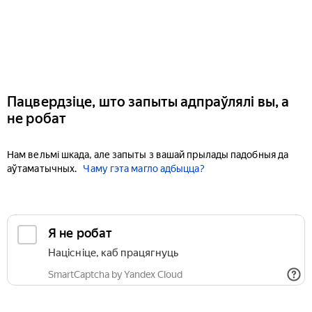
Пацвердзіце, што запыты адпраўлялі вы, а
не робат
Нам вельмі шкада, але запыты з вашай прылады падобныя да
аўтаматычных.
Чаму гэта магло адбыцца?
Я не робат
Націсніце, каб працягнуць
SmartCaptcha by Yandex Cloud