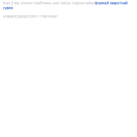
Калі ў вас узніклі праблемы, калі ласка, скарыстайце
формай зваротнай
сувязі
9186963200058102971
:
1786163861