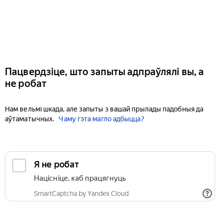
Пацвердзіце, што запыты адпраўлялі вы, а
не робат
Нам вельмі шкада, але запыты з вашай прылады падобныя да
аўтаматычных.
Чаму гэта магло адбыцца?
Я не робат
Націсніце, каб працягнуць
SmartCaptcha by Yandex Cloud