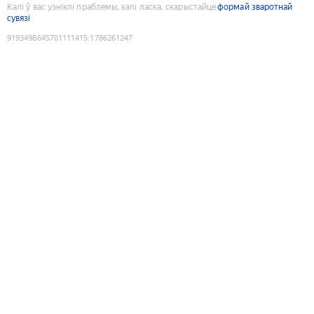
Калі ў вас узніклі праблемы, калі ласка, скарыстайце
формай зваротнай
сувязі
9193498645701111415
:
1786261247