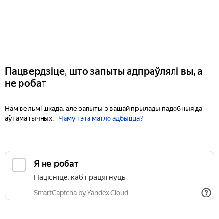
Пацвердзіце, што запыты адпраўлялі вы, а
не робат
Нам вельмі шкада, але запыты з вашай прылады падобныя да
аўтаматычных.
Чаму гэта магло адбыцца?
Я не робат
Націсніце, каб працягнуць
SmartCaptcha by Yandex Cloud