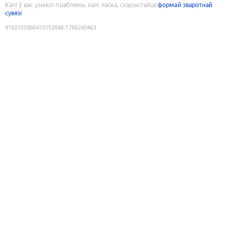
Калі ў вас узніклі праблемы, калі ласка, скарыстайце
формай зваротнай
сувязі
9192103866413152698
:
1786240463