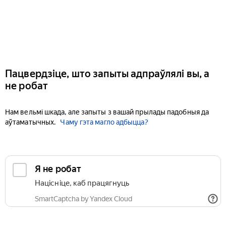
Пацвердзіце, што запыты адпраўлялі вы, а
не робат
Нам вельмі шкада, але запыты з вашай прылады падобныя да
аўтаматычных.
Чаму гэта магло адбыцца?
Я не робат
Націсніце, каб працягнуць
SmartCaptcha by Yandex Cloud