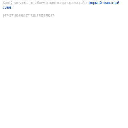
Калі ў вас узніклі праблемы, калі ласка, скарыстайце
формай зваротнай
сувязі
9174571931981871728
:
1785979217