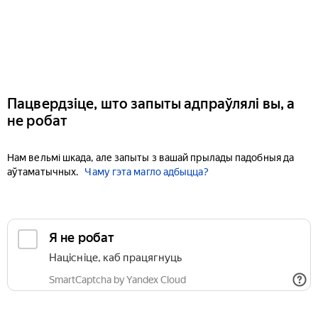
Пацвердзіце, што запыты адпраўлялі вы, а
не робат
Нам вельмі шкада, але запыты з вашай прылады падобныя да
аўтаматычных.
Чаму гэта магло адбыцца?
Я не робат
Націсніце, каб працягнуць
SmartCaptcha by Yandex Cloud