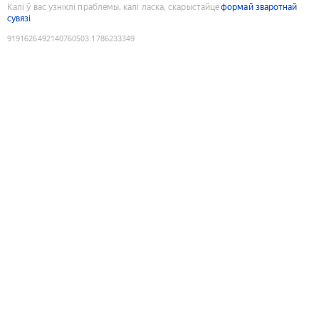
Калі ў вас узніклі праблемы, калі ласка, скарыстайце
формай зваротнай
сувязі
9191626492140760503
:
1786233349