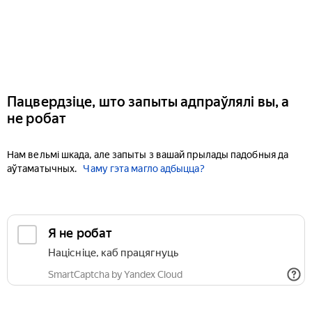
Пацвердзіце, што запыты адпраўлялі вы, а
не робат
Нам вельмі шкада, але запыты з вашай прылады падобныя да
аўтаматычных.
Чаму гэта магло адбыцца?
Я не робат
Націсніце, каб працягнуць
SmartCaptcha by Yandex Cloud