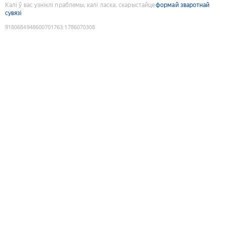
Калі ў вас узніклі праблемы, калі ласка, скарыстайце
формай зваротнай
сувязі
9180684948600701763
:
1786070308