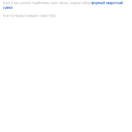
Калі ў вас узніклі праблемы, калі ласка, скарыстайце
формай зваротнай
сувязі
9181157904827429609
:
1786077355