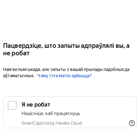
Пацвердзіце, што запыты адпраўлялі вы, а
не робат
Нам вельмі шкада, але запыты з вашай прылады падобныя да
аўтаматычных.
Чаму гэта магло адбыцца?
Я не робат
Націсніце, каб працягнуць
SmartCaptcha by Yandex Cloud