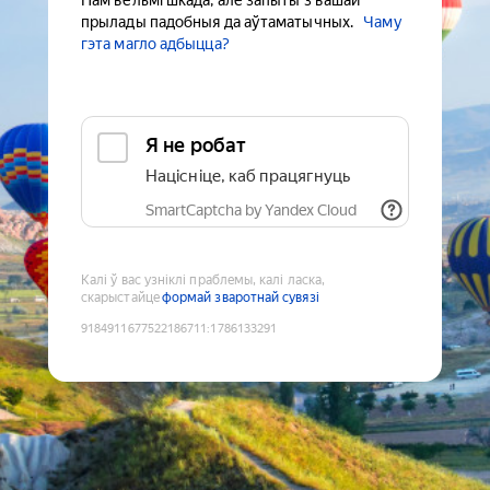
Нам вельмі шкада, але запыты з вашай
прылады падобныя да аўтаматычных.
Чаму
гэта магло адбыцца?
Я не робат
Націсніце, каб працягнуць
SmartCaptcha by Yandex Cloud
Калі ў вас узніклі праблемы, калі ласка,
скарыстайце
формай зваротнай сувязі
9184911677522186711
:
1786133291