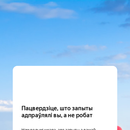
Пацвердзіце, што запыты
адпраўлялі вы, а не робат