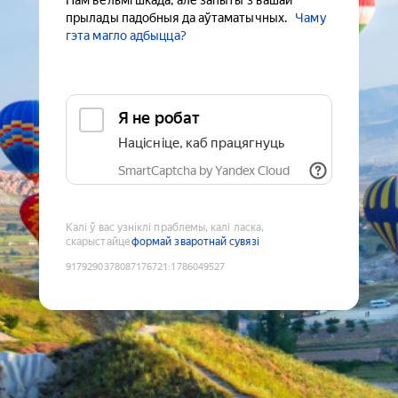
Нам вельмі шкада, але запыты з вашай
прылады падобныя да аўтаматычных.
Чаму
гэта магло адбыцца?
Я не робат
Націсніце, каб працягнуць
SmartCaptcha by Yandex Cloud
Калі ў вас узніклі праблемы, калі ласка,
скарыстайце
формай зваротнай сувязі
9179290378087176721
:
1786049527