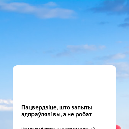
Пацвердзіце, што запыты
адпраўлялі вы, а не робат