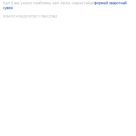
Калі ў вас узніклі праблемы, калі ласка, скарыстайце
формай зваротнай
сувязі
9184151415025747357
:
1786121962