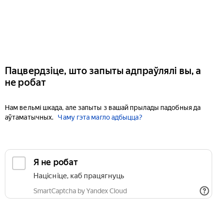
Пацвердзіце, што запыты адпраўлялі вы, а
не робат
Нам вельмі шкада, але запыты з вашай прылады падобныя да
аўтаматычных.
Чаму гэта магло адбыцца?
Я не робат
Націсніце, каб працягнуць
SmartCaptcha by Yandex Cloud