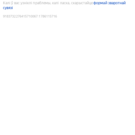
Калі ў вас узніклі праблемы, калі ласка, скарыстайце
формай зваротнай
сувязі
9183732276415710067
:
1786115716