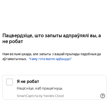
Пацвердзіце, што запыты адпраўлялі вы, а
не робат
Нам вельмі шкада, але запыты з вашай прылады падобныя да
аўтаматычных.
Чаму гэта магло адбыцца?
Я не робат
Націсніце, каб працягнуць
SmartCaptcha by Yandex Cloud