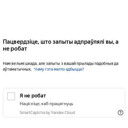
Пацвердзіце, што запыты адпраўлялі вы, а
не робат
Нам вельмі шкада, але запыты з вашай прылады падобныя да
аўтаматычных.
Чаму гэта магло адбыцца?
Я не робат
Націсніце, каб працягнуць
SmartCaptcha by Yandex Cloud