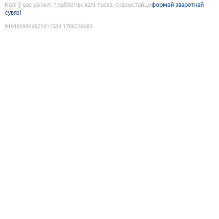
Калі ў вас узніклі праблемы, калі ласка, скарыстайце
формай зваротнай
сувязі
9191809944622411584
:
1786236083