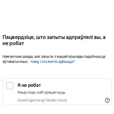
Пацвердзіце, што запыты адпраўлялі вы, а
не робат
Нам вельмі шкада, але запыты з вашай прылады падобныя да
аўтаматычных.
Чаму гэта магло адбыцца?
Я не робат
Націсніце, каб працягнуць
SmartCaptcha by Yandex Cloud