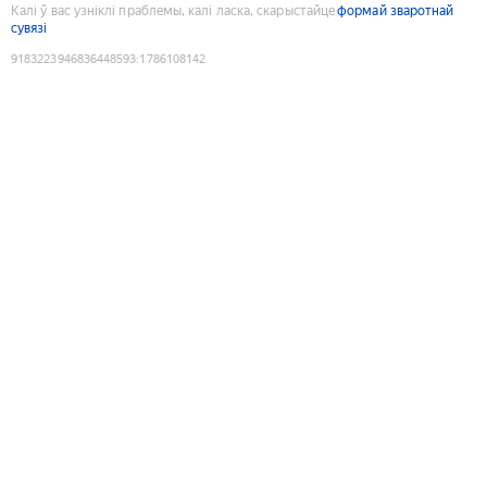
Калі ў вас узніклі праблемы, калі ласка, скарыстайце
формай зваротнай
сувязі
9183223946836448593
:
1786108142