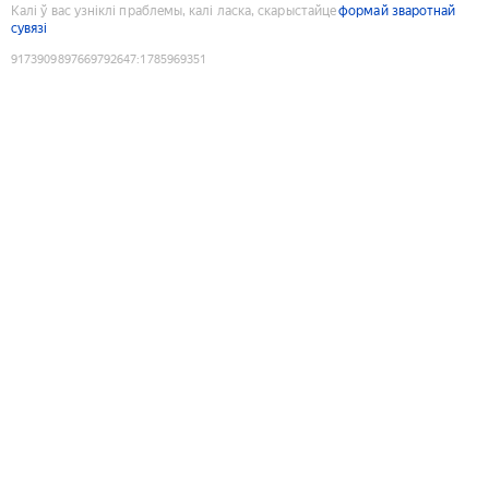
Калі ў вас узніклі праблемы, калі ласка, скарыстайце
формай зваротнай
сувязі
9173909897669792647
:
1785969351