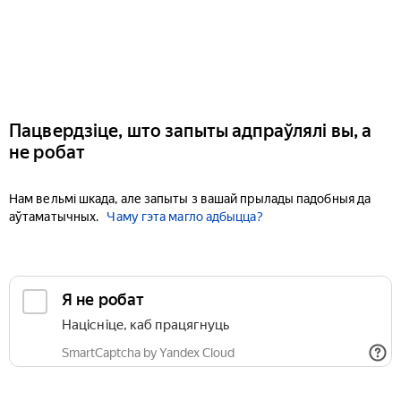
Пацвердзіце, што запыты адпраўлялі вы, а
не робат
Нам вельмі шкада, але запыты з вашай прылады падобныя да
аўтаматычных.
Чаму гэта магло адбыцца?
Я не робат
Націсніце, каб працягнуць
SmartCaptcha by Yandex Cloud